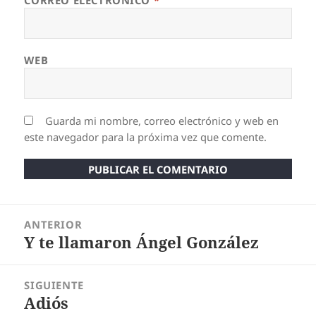
CORREO ELECTRÓNICO
*
WEB
Guarda mi nombre, correo electrónico y web en
este navegador para la próxima vez que comente.
Navegación
ANTERIOR
de
Y te llamaron Ángel González
entradas
Entrada
anterior:
SIGUIENTE
Adiós
Entrada
siguiente: