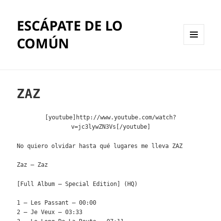
ESCÁPATE DE LO
COMÚN
MENÚ
Y
WIDGETS
ZAZ
[youtube]http://www.youtube.com/watch?
v=jc3lywZN3Vs[/youtube]
No quiero olvidar hasta qué lugares me lleva ZAZ
Zaz – Zaz
[Full Album – Special Edition] (HQ)
1 – Les Passant – 00:00
2 – Je Veux – 03:33