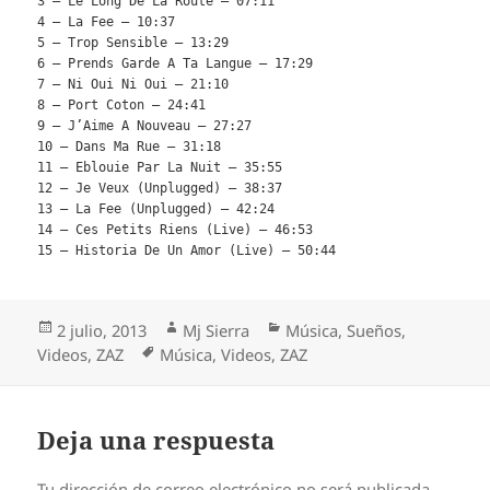
3 – Le Long De La Route – 07:11
4 – La Fee – 10:37
5 – Trop Sensible – 13:29
6 – Prends Garde A Ta Langue – 17:29
7 – Ni Oui Ni Oui – 21:10
8 – Port Coton – 24:41
9 – J’Aime A Nouveau – 27:27
10 – Dans Ma Rue – 31:18
11 – Eblouie Par La Nuit – 35:55
12 – Je Veux (Unplugged) – 38:37
13 – La Fee (Unplugged) – 42:24
14 – Ces Petits Riens (Live) – 46:53
15 – Historia De Un Amor (Live) – 50:44
Publicado
Autor
Categorías
2 julio, 2013
Mj Sierra
Música
,
Sueños
,
el
Etiquetas
Videos
,
ZAZ
Música
,
Videos
,
ZAZ
Deja una respuesta
Tu dirección de correo electrónico no será publicada.