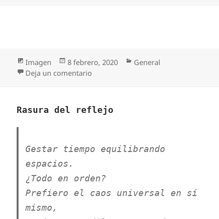
Formato
Publicado
Categorías
Imagen
8 febrero, 2020
General
el
en
Deja un comentario
Rasura del reflejo
Gestar tiempo equilibrando
espacios.
¿Todo en orden?
Prefiero el caos universal en sí
mismo,