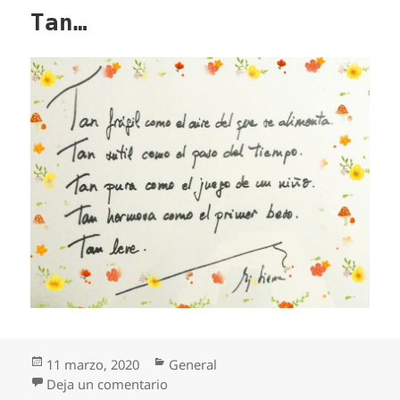
Tan…
Publicado
Categorías
11 marzo, 2020
General
el
en Tan…
Deja un comentario