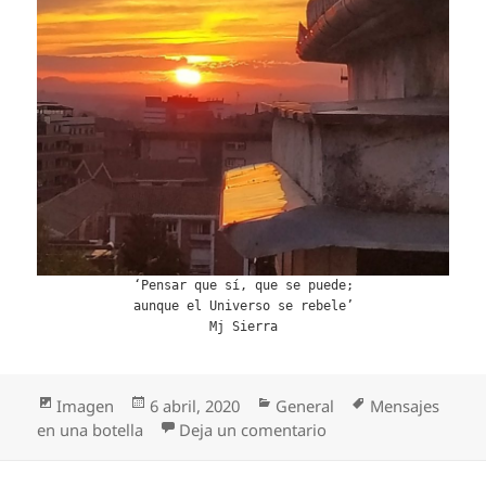
‘Pensar que sí, que se puede;
aunque el Universo se rebele’
Mj Sierra
Formato
Publicado
Categorías
Etiquetas
Imagen
6 abril, 2020
General
Mensajes
el
en Pensar que sí
en una botella
Deja un comentario