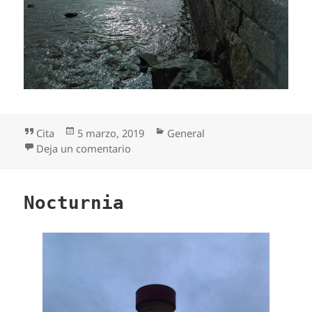
Formato
Publicado
Categorías
Cita
5 marzo, 2019
General
el
en Rasura del reflejo
Deja un comentario
Nocturnia