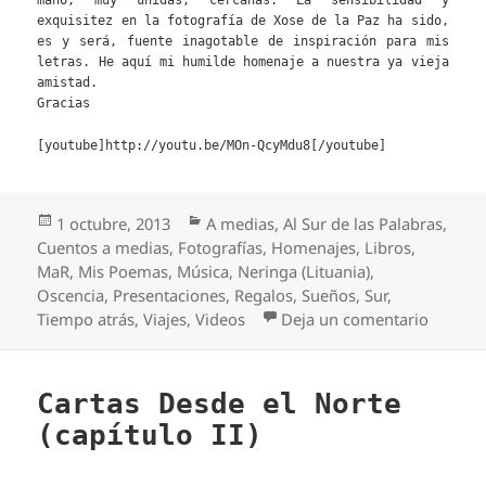
mano, muy unidas, cercanas. La sensibilidad y
exquisitez en la fotografía de Xose de la Paz ha sido,
es y será, fuente inagotable de inspiración para mis
letras. He aquí mi humilde homenaje a nuestra ya vieja
amistad.
Gracias
[youtube]http://youtu.be/MOn-QcyMdu8[/youtube]
Publicado
Categorías
1 octubre, 2013
A medias
,
Al Sur de las Palabras
,
el
Cuentos a medias
,
Fotografías
,
Homenajes
,
Libros
,
MaR
,
Mis Poemas
,
Música
,
Neringa (Lituania)
,
Oscencia
,
Presentaciones
,
Regalos
,
Sueños
,
Sur
,
en Imag
Tiempo atrás
,
Viajes
,
Videos
Deja un comentario
Cartas Desde el Norte
(capítulo II)