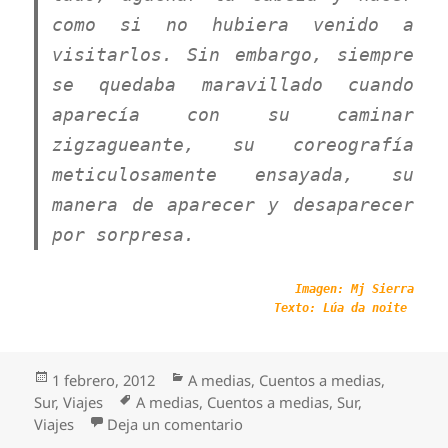
como si no hubiera venido a
visitarlos. Sin embargo, siempre
se quedaba maravillado cuando
aparecía con su caminar
zigzagueante, su coreografía
meticulosamente ensayada, su
manera de aparecer y desaparecer
por sorpresa.
Imagen: Mj Sierra
Texto: Lúa da noite
Publicado
Categorías
1 febrero, 2012
A medias
,
Cuentos a medias
,
el
Etiquetas
Sur
,
Viajes
A medias
,
Cuentos a medias
,
Sur
,
en Cartas Desde el Norte (capít
Viajes
Deja un comentario