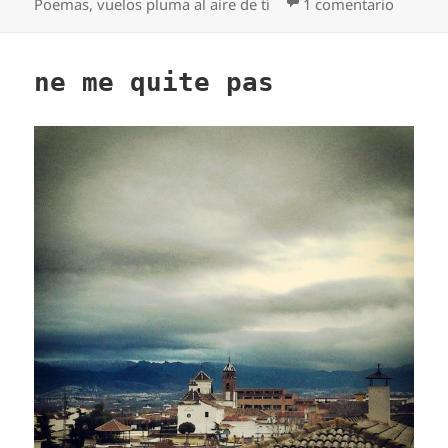
en Mar 
Poemas
,
vuelos pluma al aire de ti
1 comentario
ne me quite pas