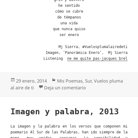
he sentido
cómo se cubre
de témpanos
una vida
que nunca quiso
ser enero
Mj Sierra, #Vuelosplumalairedeti
Imagen, ‘Panorámica Enero’, Mj Sierra
Listening
n
e me quite pas-jacques brel
Publicado
Categorías
29 enero, 2014
Mis Poemas
,
Sur
,
Vuelos pluma
el
en ne me quite pas
al aire de ti
Deja un comentario
Imagen y palabra, 2013
La imagen y la palabra en los versos que componen mi
poemario Al Sur de las Palabras, han ido siempre de la