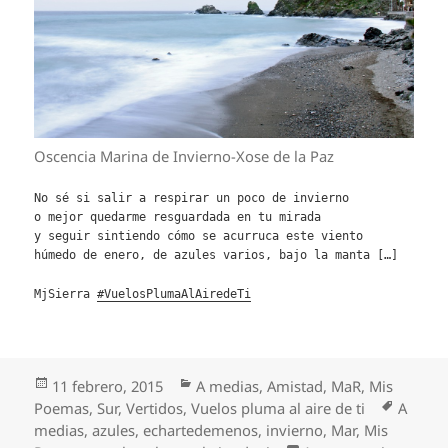
Oscencia Marina de Invierno-Xose de la Paz
No sé si salir a respirar un poco de invierno
o mejor quedarme resguardada en tu mirada
y seguir sintiendo cómo se acurruca este viento
húmedo de enero, de azules varios, bajo la manta […]
MjSierra
‪#‎
VuelosPlumaAlAiredeTi‬
Publicado
Categorías
11 febrero, 2015
A medias
,
Amistad
,
MaR
,
Mis
el
Etiquet
Poemas
,
Sur
,
Vertidos
,
Vuelos pluma al aire de ti
A
medias
,
azules
,
echartedemenos
,
invierno
,
Mar
,
Mis