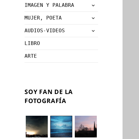
expande
IMAGEN Y PALABRA
menú
el
inferior
expande
MUJER, POETA
menú
el
inferior
expande
AUDIOS-VIDEOS
menú
el
inferior
LIBRO
menú
inferior
ARTE
SOY FAN DE LA
FOTOGRAFÍA