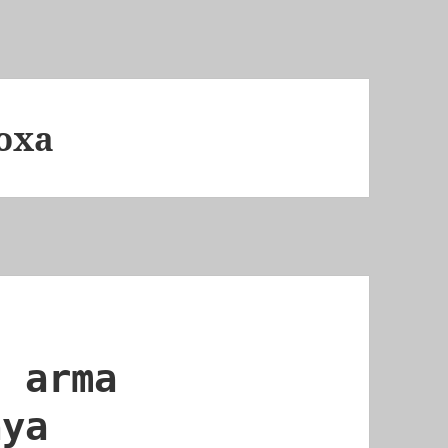
Loxa
n arma
aya