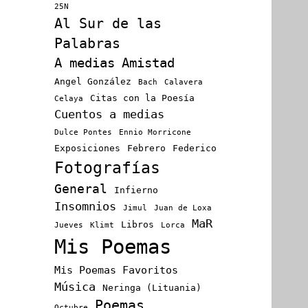
25N
Al Sur de las
Palabras
A medias
Amistad
Angel González
Bach
Calavera
Citas con la Poesía
Celaya
Cuentos a medias
Dulce Pontes
Ennio Morricone
Exposiciones
Febrero
Federico
Fotografías
General
Infierno
Insomnios
Jimul
Juan de Loxa
MaR
Libros
Jueves
Klimt
Lorca
Mis Poemas
Mis Poemas Favoritos
Música
Neringa (Lituania)
Poemas
Octubre