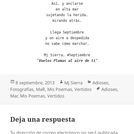
Así, y anclarse
en alta mar
sujetando la herida,
mirando atrás.
Llega Septiembre
y un aire a despedida
no sabe cómo marchar.
Mj Sierra, #Septiembre
‘Vuelos Plumas al aire de ti’
Publicado
Autor
Categorías
8 septiembre, 2013
Mj Sierra
Adioses
,
el
Etiquetas
Fotografías
,
MaR
,
Mis Poemas
,
Vertidos
Adioses
,
Mar
,
Mis Poemas
,
Vertidos
Deja una respuesta
Tu dirección de correo electrónico no será publicada.