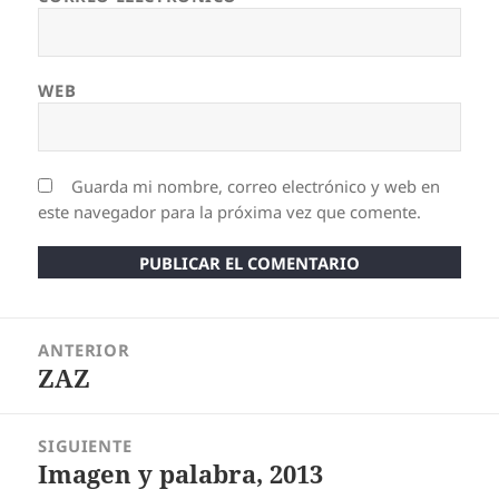
WEB
Guarda mi nombre, correo electrónico y web en
este navegador para la próxima vez que comente.
Navegación
ANTERIOR
de
ZAZ
entradas
Entrada
anterior:
SIGUIENTE
Imagen y palabra, 2013
Entrada
siguiente: