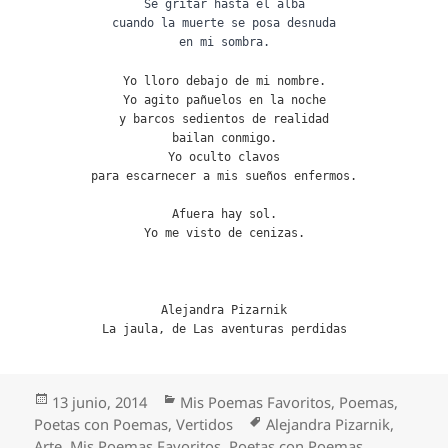
Sé gritar hasta el alba
cuando la muerte se posa desnuda
en mi sombra.
Yo lloro debajo de mi nombre.
Yo agito pañuelos en la noche
y barcos sedientos de realidad
bailan conmigo.
Yo oculto clavos
para escarnecer a mis sueños enfermos.
Afuera hay sol.
Yo me visto de cenizas.
Alejandra Pizarnik
La jaula, de Las aventuras perdidas
Publicado
Categorías
13 junio, 2014
Mis Poemas Favoritos
,
Poemas
,
el
Etiquetas
Poetas con Poemas
,
Vertidos
Alejandra Pizarnik
,
Arte
,
Mis Poemas Favoritos
,
Poetas con Poemas
,