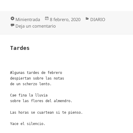
Formato
Publicado
Categorías
Minientrada
8 febrero, 2020
DIARIO
el
en ESCÁPATE DE LO COMÚN
Deja un comentario
Tardes
A
lgunas tardes de febrero
despiertan sobre las notas
de un scherzo lento.
Cae fina la lluvia
sobre las flores del almendro.
Las horas se cuartean si te pienso.
Yace el silencio.