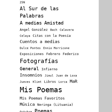
25N
Al Sur de las
Palabras
A medias
Amistad
Angel González
Bach
Calavera
Citas con la Poesía
Celaya
Cuentos a medias
Dulce Pontes
Ennio Morricone
Exposiciones
Febrero
Federico
Fotografías
General
Infierno
Insomnios
Jimul
Juan de Loxa
MaR
Libros
Jueves
Klimt
Lorca
Mis Poemas
Mis Poemas Favoritos
Música
Neringa (Lituania)
Poemas
Octubre