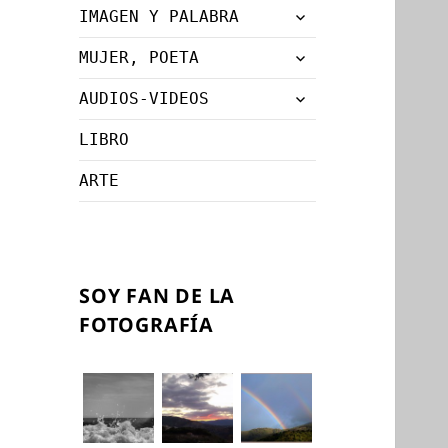
expande
IMAGEN Y PALABRA
menú
el
inferior
expande
MUJER, POETA
menú
el
inferior
expande
AUDIOS-VIDEOS
menú
el
inferior
LIBRO
menú
inferior
ARTE
SOY FAN DE LA
FOTOGRAFÍA