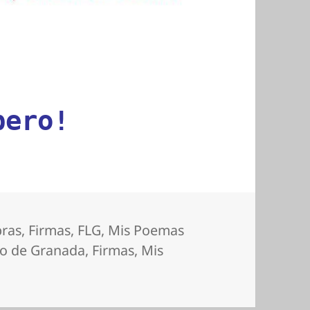
pero!
bras
,
Firmas
,
FLG
,
Mis Poemas
bro de Granada
,
Firmas
,
Mis
 la Feria del Libro de Granada