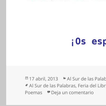
¡Os es
Publicado
Categorías
17 abril, 2013
Al Sur de las Pala
el
Etiquetas
Al Sur de las Palabras
,
Feria del Li
en En
Poemas
Deja un comentario