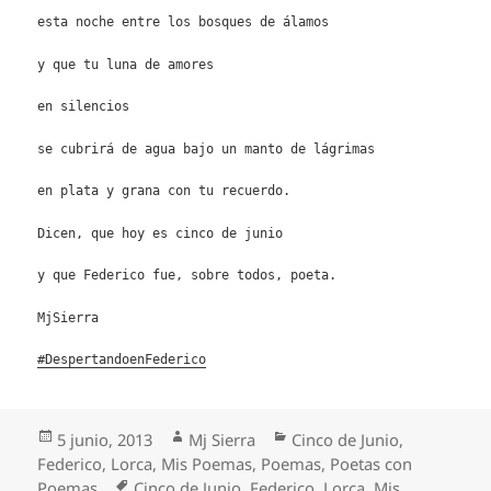
esta noche entre los bosques de álamos
y que tu luna de amores
en silencios
se cubrirá de agua bajo un manto de lágrimas
en plata y grana con tu recuerdo.
Dicen, que hoy es cinco de junio
y que Federico fue, sobre todos, poeta.
MjSierra
#DespertandoenFederico
Publicado
Autor
Categorías
5 junio, 2013
Mj Sierra
Cinco de Junio
,
el
Federico
,
Lorca
,
Mis Poemas
,
Poemas
,
Poetas con
Etiquetas
Poemas
Cinco de Junio
,
Federico
,
Lorca
,
Mis