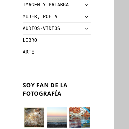
expande
IMAGEN Y PALABRA
menú
el
inferior
expande
MUJER, POETA
menú
el
inferior
expande
AUDIOS-VIDEOS
menú
el
inferior
LIBRO
menú
inferior
ARTE
SOY FAN DE LA
FOTOGRAFÍA