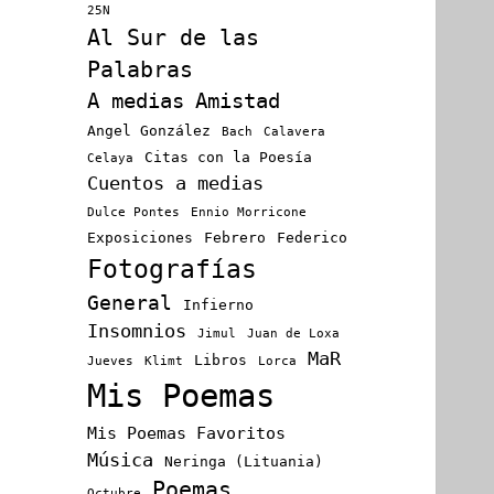
25N
Al Sur de las
Palabras
A medias
Amistad
Angel González
Bach
Calavera
Citas con la Poesía
Celaya
Cuentos a medias
Dulce Pontes
Ennio Morricone
Exposiciones
Febrero
Federico
Fotografías
General
Infierno
Insomnios
Jimul
Juan de Loxa
MaR
Libros
Jueves
Klimt
Lorca
Mis Poemas
Mis Poemas Favoritos
Música
Neringa (Lituania)
Poemas
Octubre