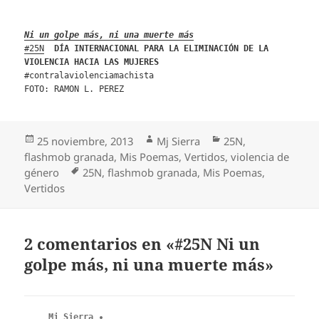
Ni un golpe más, ni una muerte más
#25N
DÍA INTERNACIONAL PARA LA ELIMINACIÓN DE LA
VIOLENCIA HACIA LAS MUJERES
#contralaviolenciamachista
FOTO: RAMON L. PEREZ
Publicado
Autor
Categorías
25 noviembre, 2013
Mj Sierra
25N
,
el
flashmob granada
,
Mis Poemas
,
Vertidos
,
violencia de
Etiquetas
género
25N
,
flashmob granada
,
Mis Poemas
,
Vertidos
2 comentarios en «#25N Ni un
golpe más, ni una muerte más»
Mj Sierra
dice: